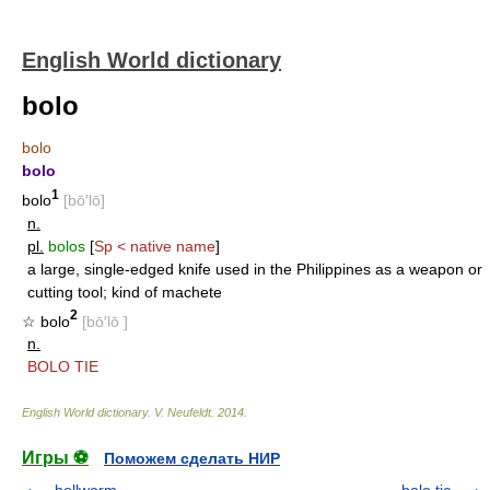
English World dictionary
bolo
bolo
bolo
1
bolo
[bō′lō]
n.
pl.
bolos
[
Sp < native name
]
a large, single-edged knife used in the Philippines as a weapon or
cutting tool; kind of machete
2
☆ bolo
[bō′lō ]
n.
BOLO TIE
English World dictionary
.
V. Neufeldt
.
2014
.
Игры ⚽
Поможем сделать НИР