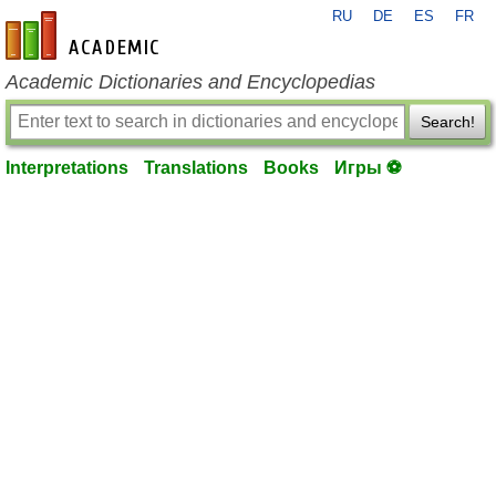
RU
DE
ES
FR
en-academic.com
Academic Dictionaries and Encyclopedias
Search!
Interpretations
Translations
Books
Игры ⚽