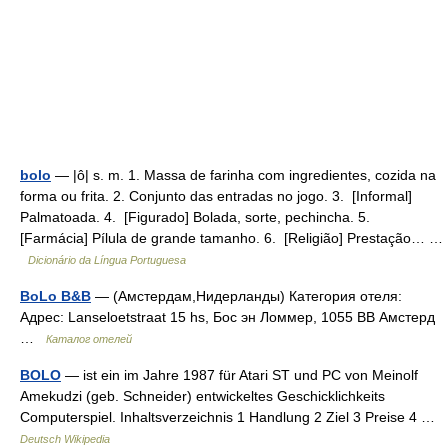
bolo
— |ô| s. m. 1. Massa de farinha com ingredientes, cozida na
forma ou frita. 2. Conjunto das entradas no jogo. 3. [Informal]
Palmatoada. 4. [Figurado] Bolada, sorte, pechincha. 5.
[Farmácia] Pílula de grande tamanho. 6. [Religião] Prestação… …
Dicionário da Língua Portuguesa
BoLo B&B
— (Амстердам,Нидерланды) Категория отеля:
Адрес: Lanseloetstraat 15 hs, Бос эн Ломмер, 1055 BB Амстерд
…
Каталог отелей
BOLO
— ist ein im Jahre 1987 für Atari ST und PC von Meinolf
Amekudzi (geb. Schneider) entwickeltes Geschicklichkeits
Computerspiel. Inhaltsverzeichnis 1 Handlung 2 Ziel 3 Preise 4 …
Deutsch Wikipedia