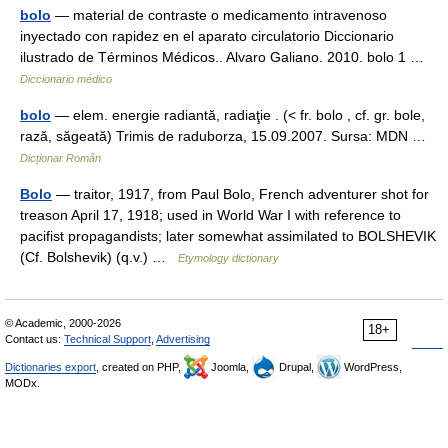
bolo
— material de contraste o medicamento intravenoso
inyectado con rapidez en el aparato circulatorio Diccionario
ilustrado de Términos Médicos.. Alvaro Galiano. 2010. bolo 1 …
Diccionario médico
bolo
— elem. energie radiantă, radiaţie . (< fr. bolo , cf. gr. bole,
rază, săgeată) Trimis de raduborza, 15.09.2007. Sursa: MDN …
Dicționar Român
Bolo
— traitor, 1917, from Paul Bolo, French adventurer shot for
treason April 17, 1918; used in World War I with reference to
pacifist propagandists; later somewhat assimilated to BOLSHEVIK
(Cf. Bolshevik) (q.v.) …
Etymology dictionary
© Academic, 2000-2026
18+
Contact us:
Technical Support
,
Advertising
Dictionaries export
, created on PHP,
Joomla,
Drupal,
WordPress,
MODx.